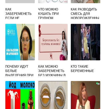
КАК
ЧТО МОЖНО
КАК РАЗВОДИТЬ
ЗАБЕРЕМЕНЕТЬ
КУШАТЬ ПРИ
СМЕСЬ ДЛЯ
ЕСЛИ НЕ
ГРУДНОМ
НОВОРОЖДЕННЫ
ПОЛУЧАЕТСЯ
ВСКАРМЛИВАНИИ
Х НЕСТОЖЕН 1
ДОЛГОЕ ВРЕМЯ
В 8 МЕСЯЦЕВ
ФОРУМ
РЕБЕНКУ
ПОЧЕМУ ИДУТ
КАК МОЖНО
КТО ТАКИЕ
БЕЛЫЕ
ЗАБЕРЕМЕНЕТЬ
БЕРЕМЕННЫЕ
ВЫДЕЛЕНИЯ ПРИ
БЕЗ МУЖЧИНЫ В
БЕРЕМЕННОСТИ
ДОМАШНИХ
УСЛОВИЯХ