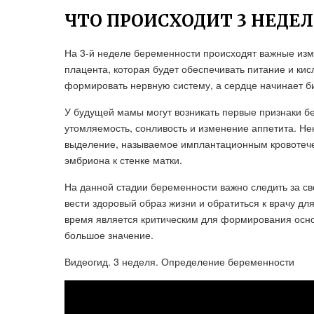
ЧТО ПРОИСХОДИТ 3 НЕДЕ
На 3-й неделе беременности происходят важные изме
плацента, которая будет обеспечивать питание и ки
формировать нервную систему, а сердце начинает би
У будущей мамы могут возникать первые признаки б
утомляемость, сонливость и изменение аппетита. Н
выделение, называемое имплантационным кровотече
эмбриона к стенке матки.
На данной стадии беременности важно следить за с
вести здоровый образ жизни и обратиться к врачу д
время является критическим для формирования основ
большое значение.
Видеогид. 3 неделя. Определение беременности