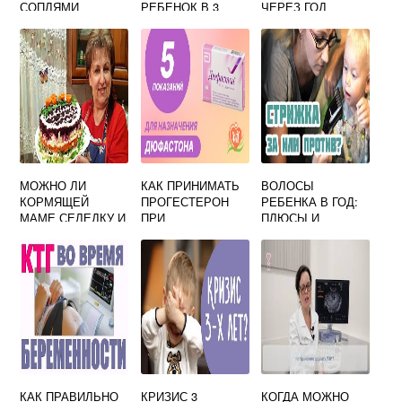
СОПЛЯМИ
РЕБЕНОК В 3
ЧЕРЕЗ ГОД
РЕБЕНКУ
МЕСЯЦА НА
ПОСЛЕ
ГРУДНОМ
КЕСАРЕВА
ВСКАРМЛИВАНИИ
МОЖНО ЛИ
КАК ПРИНИМАТЬ
ВОЛОСЫ
КОРМЯЩЕЙ
ПРОГЕСТЕРОН
РЕБЕНКА В ГОД:
МАМЕ СЕЛЕДКУ И
ПРИ
ПЛЮСЫ И
САЛАТ СЕЛЬДЬ
БЕРЕМЕННОСТИ
МИНУСЫ РАННЕЙ
ПОД ШУБОЙ?
СТРИЖКИ
КАК ПРАВИЛЬНО
КРИЗИС 3
КОГДА МОЖНО