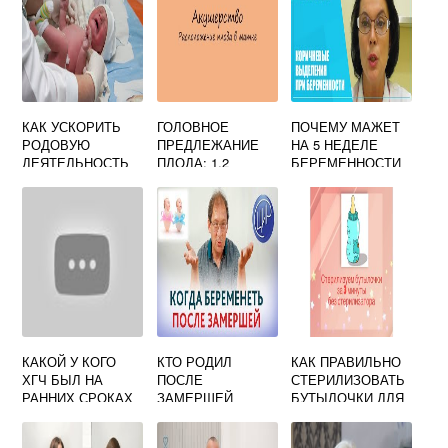
КАК УСКОРИТЬ
ГОЛОВНОЕ
ПОЧЕМУ МАЖЕТ
РОДОВУЮ
ПРЕДЛЕЖАНИЕ
НА 5 НЕДЕЛЕ
ДЕЯТЕЛЬНОСТЬ
ПЛОДА: 1,2
БЕРЕМЕННОСТИ
НА 38 НЕДЕЛЕ
ПОЗИЦИЯ,
БЕРЕМЕННОСТИ
ПРОДОЛЬНОЕ И
У
НИЗКОЕ
ПОВТОРНОРОДЯ
ЩИХ
КАКОЙ У КОГО
КТО РОДИЛ
КАК ПРАВИЛЬНО
ХГЧ БЫЛ НА
ПОСЛЕ
СТЕРИЛИЗОВАТЬ
РАННИХ СРОКАХ
ЗАМЕРШЕЙ
БУТЫЛОЧКИ ДЛЯ
БЕРЕМЕННОСТИ
БЕРЕМЕННОСТИ
КОРМЛЕНИЯ
ФОРУМ
ФОРУМ
НОВОРОЖДЕННЫ