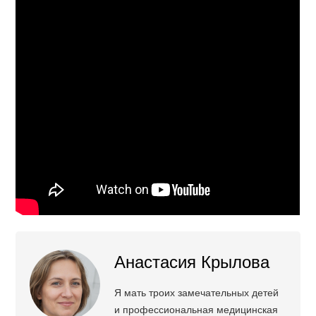
Анастасия Крылова
Я мать троих замечательных детей
и профессиональная медицинская