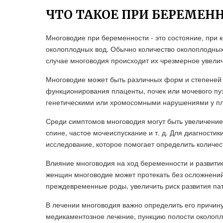
ЧТО ТАКОЕ ПРИ БЕРЕМЕН
Многоводие при беременности - это состояние, при 
околоплодных вод. Обычно количество околоплодных
случае многоводия происходит их чрезмерное увели
Многоводие может быть различных форм и степеней т
функционирования плаценты, почек или мочевого пуз
генетическими или хромосомными нарушениями у пл
Среди симптомов многоводия могут быть увеличение 
спине, частое мочеиспускание и т. д. Для диагности
исследование, которое помогает определить количес
Влияние многоводия на ход беременности и развитие
женщин многоводие может протекать без осложнений,
преждевременные роды, увеличить риск развития па
В лечении многоводия важно определить его причин
медикаментозное лечение, пункцию полости околопл