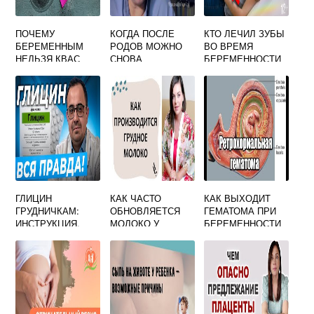
ПОЧЕМУ
КОГДА ПОСЛЕ
КТО ЛЕЧИЛ ЗУБЫ
БЕРЕМЕННЫМ
РОДОВ МОЖНО
ВО ВРЕМЯ
НЕЛЬЗЯ КВАС
СНОВА
БЕРЕМЕННОСТИ
ЗАБЕРЕМЕНЕТЬ
ФОРУМ
ГЛИЦИН
КАК ЧАСТО
КАК ВЫХОДИТ
ГРУДНИЧКАМ:
ОБНОВЛЯЕТСЯ
ГЕМАТОМА ПРИ
ИНСТРУКЦИЯ,
МОЛОКО У
БЕРЕМЕННОСТИ
МНЕНИЕ
КОРМЯЩЕЙ
ПЕДИАТРОВ,
МАМЫ
ОТЗЫВЫ