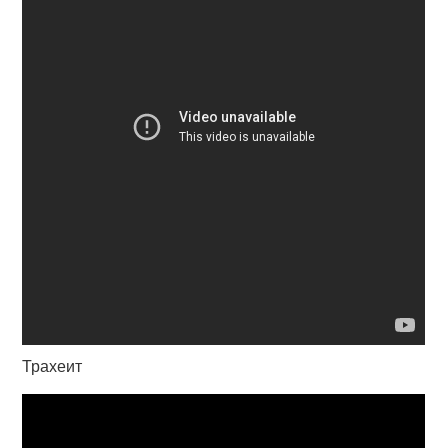
Трахеит