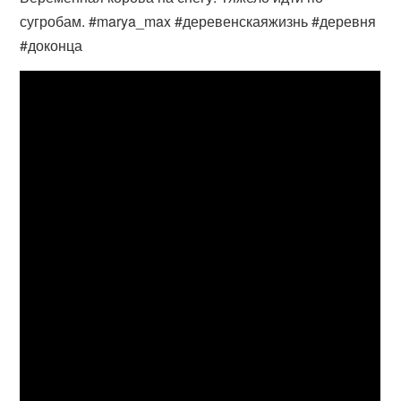
сугробам. #marya_max #деревенскаяжизнь #деревня
#доконца