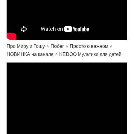
Про Миру и Гошу ⭐ Побег ⭐ Просто о важном ⭐
НОВИНКА на канале ⭐ KEDOO Мультики для детей