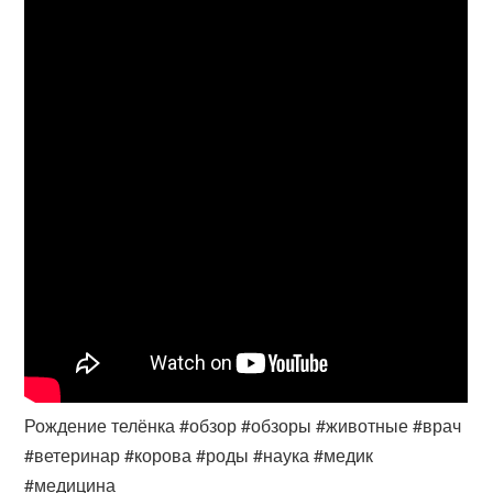
Рождение телёнка #обзор #обзоры #животные #врач
#ветеринар #корова #роды #наука #медик
#медицина