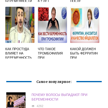
БЕРЕМЕННОСТИ
6 7 ЛЕТ
ПОСЛЕ
МЕДИКАМЕНТОЗН
ОГО
ПРЕРЫВАНИЯ
БЕРЕМЕННОСТИ
КАК ПРОСТУДА
ЧТО ТАКОЕ
КАКОЙ ДОЛЖЕН
ВЛИЯЕТ НА
ТРОМБОФИЛИЯ
БЫТЬ ФЕРРИТИН
БЕРЕМЕННОСТЬ
ПРИ
ПРИ
В 3 ТРИМЕСТРЕ
БЕРЕМЕННОСТИ
ПЛАНИРОВАНИИ
БЕРЕМЕННОСТИ
Самое популярное:
ПОЧЕМУ ВОЛОСЫ ВЫПАДАЮТ ПРИ
БЕРЕМЕННОСТИ
4262