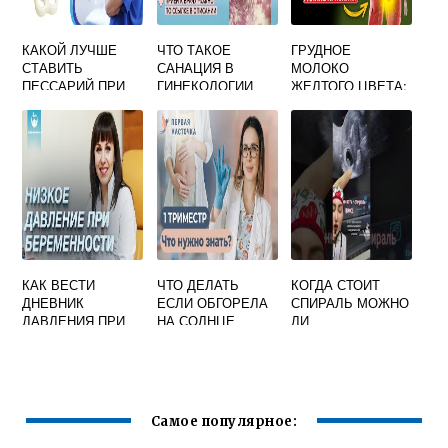
КАКОЙ ЛУЧШЕ
ЧТО ТАКОЕ
ГРУДНОЕ
СТАВИТЬ
САНАЦИЯ В
МОЛОКО
ПЕССАРИЙ ПРИ
ГИНЕКОЛОГИИ
ЖЕЛТОГО ЦВЕТА:
БЕРЕМЕННОСТИ
ПРИ
ЧТО ЭТО ЗНАЧИТ,
БЕРЕМЕННОСТИ
НОРМАЛЬНО ЛИ
ЭТО?
КАК ВЕСТИ
ЧТО ДЕЛАТЬ
КОГДА СТОИТ
ДНЕВНИК
ЕСЛИ ОБГОРЕЛА
СПИРАЛЬ МОЖНО
ДАВЛЕНИЯ ПРИ
НА СОЛНЦЕ
ЛИ
БЕРЕМЕННОСТИ
БЕРЕМЕННАЯ
ЗАБЕРЕМЕНЕТЬ
Самое популярное: