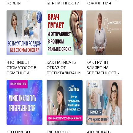
ГО ДЛЯ
БЕРЕМЕННОСТИ
КОРМЛЕНИЯ
КОРМЛЕНИЯ:
НОВОРОЖДЕННО
ДНЕМ И НОЧЬЮ
ГО ТЕМПЕРАТУРЫ
ЧТО ПИШЕТ
КАК НАПИСАТЬ
КАК ГРИПП
СТОМАТОЛОГ В
ОТКАЗ ОТ
ВЛИЯЕТ НА
ОБМЕННОЙ
ГОСПИТАЛИЗАЦИ
БЕРЕМЕННОСТЬ
КАРТЕ
И ПРИ
БЕРЕМЕННОЙ
БЕРЕМЕННОСТИ
В БОЛЬНИЦЕ
КТО ПИЛ ВО
ГДЕ МОЖНО
ЧТО ДЕЛАТЬ