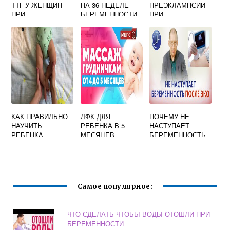
ТТГ У ЖЕНЩИН
НА 36 НЕДЕЛЕ
ПРЕЭКЛАМПСИИ
ПРИ
БЕРЕМЕННОСТИ
ПРИ
ПЛАНИРОВАНИИ
БЕРЕМЕННОСТИ
БЕРЕМЕННОСТИ
КАК ПРАВИЛЬНО
ЛФК ДЛЯ
ПОЧЕМУ НЕ
НАУЧИТЬ
РЕБЕНКА В 5
НАСТУПАЕТ
РЕБЕНКА
МЕСЯЦЕВ
БЕРЕМЕННОСТЬ
ПЕРЕВОРАЧИВАТ
ПОСЛЕ ЭКО
ЬСЯ И ПОЛЗАТЬ?
– МАМУЛЬЧИК
Самое популярное:
ЧТО СДЕЛАТЬ ЧТОБЫ ВОДЫ ОТОШЛИ ПРИ
БЕРЕМЕННОСТИ