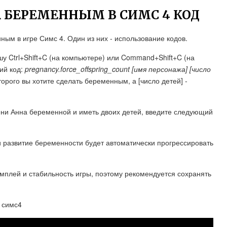
 БЕРЕМЕННЫМ В СИМС 4 КОД
ым в игре Симс 4. Один из них - использование кодов.
ишу Ctrl+Shift+C (на компьютере) или Command+Shift+C (на
ий код:
pregnancy.force_offspring_count [имя персонажа] [число
оторого вы хотите сделать беременным, а [число детей] -
ени Анна беременной и иметь двоих детей, введите следующий
 развитие беременности будет автоматически прогрессировать
ймплей и стабильность игры, поэтому рекомендуется сохранять
в симс4