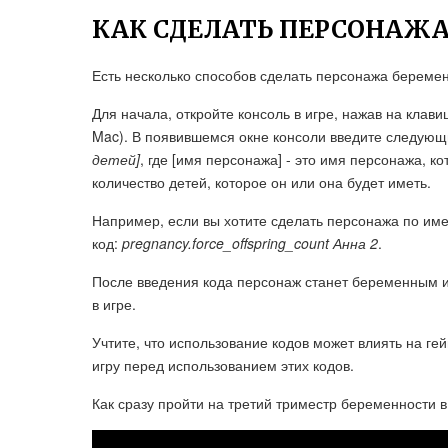
КАК СДЕЛАТЬ ПЕРСОНАЖА
Есть несколько способов сделать персонажа беременн
Для начала, откройте консоль в игре, нажав на клав
Mac). В появившемся окне консоли введите следующ
детей]
, где [имя персонажа] - это имя персонажа, к
количество детей, которое он или она будет иметь.
Например, если вы хотите сделать персонажа по им
код:
pregnancy.force_offspring_count Анна 2
.
После введения кода персонаж станет беременным и
в игре.
Учтите, что использование кодов может влиять на ге
игру перед использованием этих кодов.
Как сразу пройти на третий триместр беременности 