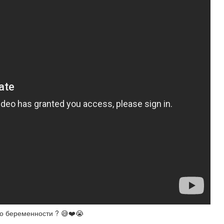
 о беременности ? 😅❤️😭