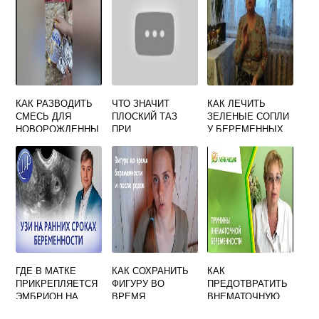
ГО, ПРИЧИНЫ И
ВИДЫ
ВЫСЫПАНИЙ
КАК РАЗВОДИТЬ
ЧТО ЗНАЧИТ
КАК ЛЕЧИТЬ
СМЕСЬ ДЛЯ
ПЛОСКИЙ ТАЗ
ЗЕЛЕНЫЕ СОПЛИ
НОВОРОЖДЕННЫ
ПРИ
У БЕРЕМЕННЫХ
Х НЕСТОЖЕН 1
БЕРЕМЕННОСТИ
ГДЕ В МАТКЕ
КАК СОХРАНИТЬ
КАК
ПРИКРЕПЛЯЕТСЯ
ФИГУРУ ВО
ПРЕДОТВРАТИТЬ
ЭМБРИОН НА
ВРЕМЯ
ВНЕМАТОЧНУЮ
РАННИХ СРОКАХ
БЕРЕМЕННОСТИ
БЕРЕМЕННОСТЬ