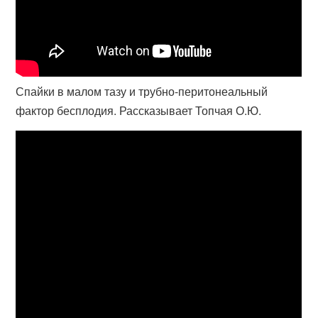
Спайки в малом тазу и трубно-перитонеальный
фактор бесплодия. Рассказывает Топчая О.Ю.