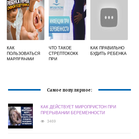
КАК
ЧТО ТАКОЕ
КАК ПРАВИЛЬНО
ПОЛЬЗОВАТЬСЯ
СТРЕПТОКОКК
БУДИТЬ РЕБЕНКА
МАРЛЕВЫМИ
ПРИ
ПОДГУЗНИКАМИ
БЕРЕМЕННОСТИ
ДЛЯ
В ТРЕТЬЕМ
НОВОРОЖДЕННЫ
ТРИМЕСТРЕ
Х
Самое популярное:
КАК ДЕЙСТВУЕТ МИРОПРИСТОН ПРИ
ПРЕРЫВАНИИ БЕРЕМЕННОСТИ
3469