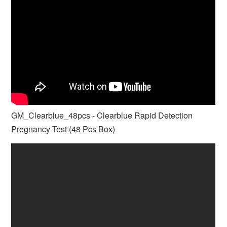
GM_Clearblue_48pcs - Clearblue Rapid Detection
Pregnancy Test (48 Pcs Box)