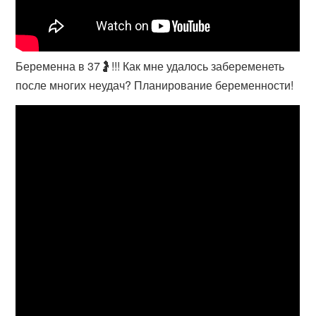
Беременна в 37🤰!!! Как мне удалось забеременеть
после многих неудач? Планирование беременности!