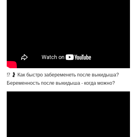
⁉️ 🤰 Как быстро забеременеть после выкидыша?
Беременность после выкидыша - когда можно?