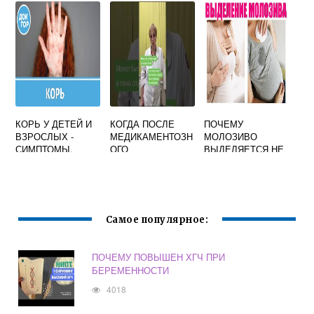
ЖЕНЩИН,
ЛЕЧЕНИЕ
МУЖЧИН,
РЕБЕНКА
КОРЬ У ДЕТЕЙ И
КОГДА ПОСЛЕ
ПОЧЕМУ
ВЗРОСЛЫХ -
МЕДИКАМЕНТОЗН
МОЛОЗИВО
СИМПТОМЫ,
ОГО
ВЫДЕЛЯЕТСЯ НЕ
ПОСЛЕДСТВИЯ,
ПРЕРЫВАНИЯ
У БЕРЕМЕННОЙ
ПРОФИЛАКТИКА
БЕРЕМЕННОСТИ
ПРИ
МОЖНО
НАДАВЛИВАНИИ
ПОСТАВИТЬ
СПИРАЛЬ
Самое популярное:
ПОЧЕМУ ПОВЫШЕН ХГЧ ПРИ
БЕРЕМЕННОСТИ
4018