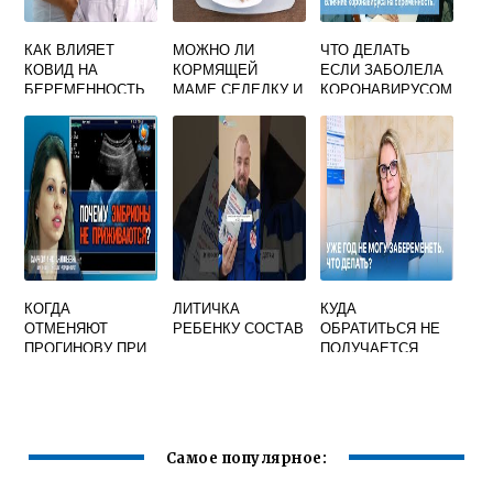
КАК ВЛИЯЕТ
МОЖНО ЛИ
ЧТО ДЕЛАТЬ
КОВИД НА
КОРМЯЩЕЙ
ЕСЛИ ЗАБОЛЕЛА
БЕРЕМЕННОСТЬ
МАМЕ СЕЛЕДКУ И
КОРОНАВИРУСОМ
САЛАТ СЕЛЬДЬ
БЕРЕМЕННАЯ
ПОД ШУБОЙ?
КОГДА
ЛИТИЧКА
КУДА
ОТМЕНЯЮТ
РЕБЕНКУ СОСТАВ
ОБРАТИТЬСЯ НЕ
ПРОГИНОВУ ПРИ
ПОЛУЧАЕТСЯ
БЕРЕМЕННОСТИ
ЗАБЕРЕМЕНЕТЬ
ПОСЛЕ ЭКО
Самое популярное: