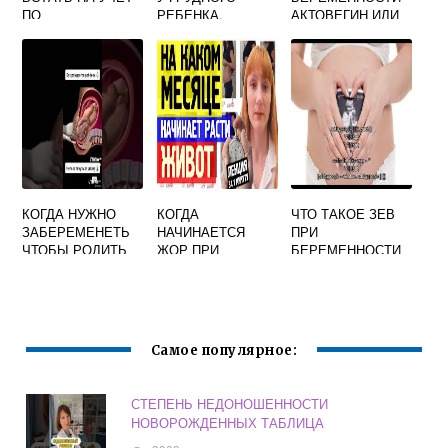
ПО
РЕБЕНКА.
АКТОВЕГИН ИЛИ
БЕРЕМЕННОСТИ
ПРИЧИНЫ
КУРАНТИЛ
ПОЯВЛЕНИЯ
СОПЛЕЙ, КАК
ЛЕЧИТЬ
КОГДА НУЖНО
КОГДА
ЧТО ТАКОЕ ЗЕВ
ЗАБЕРЕМЕНЕТЬ
НАЧИНАЕТСЯ
ПРИ
ЧТОБЫ РОДИТЬ
ЖОР ПРИ
БЕРЕМЕННОСТИ
ЛЕТОМ
БЕРЕМЕННОСТИ
Самое популярное:
СТЕПЕНЬ НЕДОНОШЕННОСТИ
НОВОРОЖДЕННЫХ ТАБЛИЦА