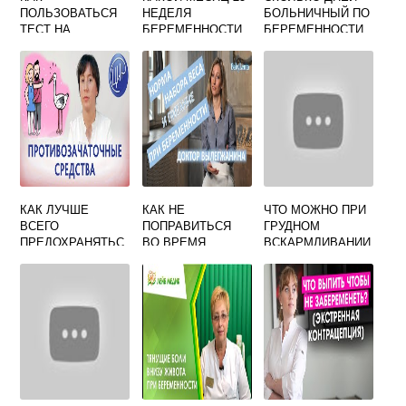
ПОЛЬЗОВАТЬСЯ
НЕДЕЛЯ
БОЛЬНИЧНЫЙ ПО
ТЕСТ НА
БЕРЕМЕННОСТИ
БЕРЕМЕННОСТИ
БЕРЕМЕННОСТЬ
И РОДАМ В
CLEARBLUE
БЕЛАРУСИ
КАК ЛУЧШЕ
КАК НЕ
ЧТО МОЖНО ПРИ
ВСЕГО
ПОПРАВИТЬСЯ
ГРУДНОМ
ПРЕДОХРАНЯТЬС
ВО ВРЕМЯ
ВСКАРМЛИВАНИИ
Я ОТ
БЕРЕМЕННОСТИ
ОТ ЗАПОРА
БЕРЕМЕННОСТИ
ФОРУМ