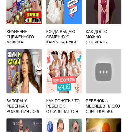
ХРАНЕНИЕ
КОГДА ВЫДАЮТ
КАК ДОЛГО
СЦЕЖЕННОГО
ОБМЕННУЮ
МОЖНО
МОЛОКА
КАРТУ НА РУКИ
СКРЫВАТЬ
БЕРЕМЕННОЙ
БЕРЕМЕННОСТЬ
ЗАПОРЫ У
КАК ПОНЯТЬ ЧТО
РЕБЕНОК 8
РЕБЕНКА С
РЕБЕНОК
МЕСЯЦЕВ ПЛОХО
РОЖДЕНИЯ ДО 5
ОТКАЗЫВАЕТСЯ
СПИТ НОЧЬЮ:
ЛЕТ: ПРИЧИНЫ,
ОТ ГРУДНОГО
ПРИЧИНЫ И
ЛЕЧЕНИЕ,
ВСКАРМЛИВАНИЯ
РЕШЕНИЕ
ВОЗРАСТНЫЕ