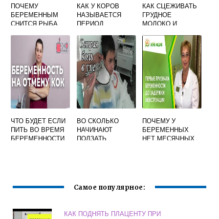
ПОЧЕМУ
КАК У КОРОВ
КАК СЦЕЖИВАТЬ
БЕРЕМЕННЫМ
НАЗЫВАЕТСЯ
ГРУДНОЕ
СНИТСЯ РЫБА
ПЕРИОД
МОЛОКО И
ПОСЛЕДНИХ 2
ХРАНИТЬ ДЛЯ
МЕСЯЦЕВ
КОРМЛЕНИЯ
БЕРЕМЕННОСТИ
НОВОРОЖДЕННО
ГО
ЧТО БУДЕТ ЕСЛИ
ВО СКОЛЬКО
ПОЧЕМУ У
ПИТЬ ВО ВРЕМЯ
НАЧИНАЮТ
БЕРЕМЕННЫХ
БЕРЕМЕННОСТИ
ПОЛЗАТЬ
НЕТ МЕСЯЧНЫХ
ПРОТИВОЗАЧАТО
ДЕВОЧКИ
ЧНЫЕ
Самое популярное:
КАК ПОДНЯТЬ ПЛАЦЕНТУ ПРИ