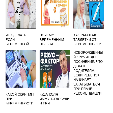
ЧТО ДЕЛАТЬ
ПОЧЕМУ
КАК РАБОТАЮТ
ЕСЛИ
БЕРЕМЕННЫМ
ТАБЛЕТКИ ОТ
БЕРЕМЕННОЙ
НЕЛЬЗЯ
БЕРЕМЕННОСТИ
ТЯЖЕЛО
КОЛЛАГЕН
НОВОРОЖДЕННЫ
РАБОТАТЬ
Й КРИЧИТ ДО
ПОСИНЕНИЯ. ЧТО
ДЕЛАТЬ
РОДИТЕЛЯМ,
ЕСЛИ РЕБЕНОК
НАЧИНАЕТ
ЗАКАТЫВАТЬСЯ
ПРИ ПЛАЧЕ —
РЕКОМЕНДАЦИИ
КАКОЙ СКРИНИНГ
КУДА КОЛЯТ
ПРИ
ИММУНОГЛОБУЛИ
БЕРЕМЕННОСТИ
Н ПРИ
САМЫЙ ВАЖНЫЙ
БЕРЕМЕННОСТИ