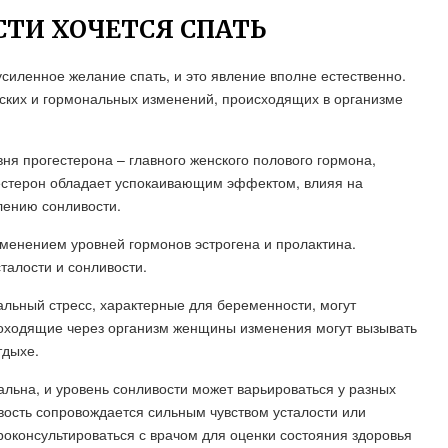
ТИ ХОЧЕТСЯ СПАТЬ
иленное желание спать, и это явление вполне естественно.
ских и гормональных изменений, происходящих в организме
ня прогестерона – главного женского полового гормона,
естерон обладает успокаивающим эффектом, влияя на
лению сонливости.
менением уровней гормонов эстрогена и пролактина.
талости и сонливости.
альный стресс, характерные для беременности, могут
роходящие через организм женщины изменения могут вызывать
тдыхе.
льна, и уровень сонливости может варьироваться у разных
вость сопровождается сильным чувством усталости или
оконсультироваться с врачом для оценки состояния здоровья