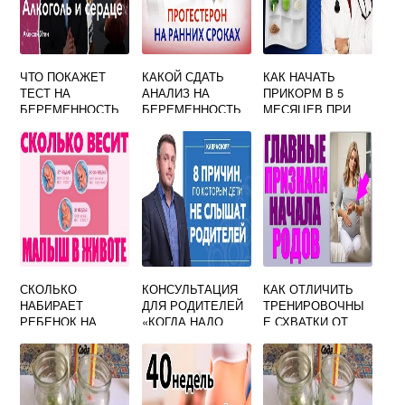
ЧТО ПОКАЖЕТ
КАКОЙ СДАТЬ
КАК НАЧАТЬ
ТЕСТ НА
АНАЛИЗ НА
ПРИКОРМ В 5
БЕРЕМЕННОСТЬ
БЕРЕМЕННОСТЬ
МЕСЯЦЕВ ПРИ
ПОСЛЕ АЛКОГОЛЯ
РАННИХ СРОКАХ
ГРУДНОМ
ВСКАРМЛИВАНИИ
СКОЛЬКО
КОНСУЛЬТАЦИЯ
КАК ОТЛИЧИТЬ
НАБИРАЕТ
ДЛЯ РОДИТЕЛЕЙ
ТРЕНИРОВОЧНЫ
РЕБЕНОК НА
«КОГДА НАДО
Е СХВАТКИ ОТ
ПОСЛЕДНИХ
НАЧИНАТЬ
НАСТОЯЩИХ НА
НЕДЕЛЯХ
ВОСПИТАНИЕ»
40 НЕДЕЛЕ
БЕРЕМЕННОСТИ
БЕРЕМЕННОСТИ
В ГРАММАХ
У
ПОВТОРНОРОДЯ