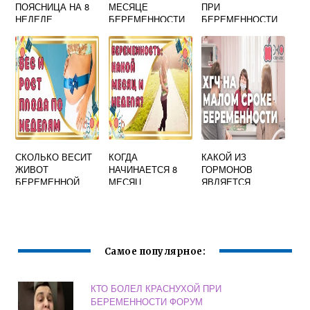
ПОЯСНИЦА НА 8
МЕСЯЦЕ
ПРИ
НЕДЕЛЕ
БЕРЕМЕННОСТИ
БЕРЕМЕННОСТИ
БЕРЕМЕННОСТИ
БОЛИТ НИЗ
В ПЕРВОМ
ЖИВОТА
ТРИМЕСТРЕ
СКОЛЬКО ВЕСИТ
КОГДА
КАКОЙ ИЗ
ЖИВОТ
НАЧИНАЕТСЯ 8
ГОРМОНОВ
БЕРЕМЕННОЙ
МЕСЯЦ
ЯВЛЯЕТСЯ
ЖЕНЩИНЫ НА 9
БЕРЕМЕННОСТИ
ПОКАЗАТЕЛЕМ
МЕСЯЦЕ
НАЛИЧИЯ
БЕРЕМЕННОСТИ
Самое популярное:
КТО БОЛЕЛ КРАСНУХОЙ ПРИ
БЕРЕМЕННОСТИ ФОРУМ