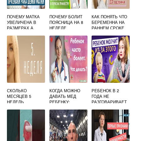
ПОЧЕМУ МАТКА
ПОЧЕМУ БОЛИТ
КАК ПОНЯТЬ ЧТО
УВЕЛИЧЕНА В
ПОЯСНИЦА НА 8
БЕРЕМЕННА НА
РАЗМЕРАХ А
НЕДЕЛЕ
РАННЕМ СРОКЕ
БЕРЕМЕННОСТИ
БЕРЕМЕННОСТИ
ФОРУМ
НЕТ
СКОЛЬКО
КОГДА МОЖНО
РЕБЕНОК В 2
МЕСЯЦЕВ 5
ДАВАТЬ МЕД
ГОДА НЕ
НЕДЕЛЬ
РЕБЕНКУ:
РАЗГОВАРИВАЕТ
БЕРЕМЕННОСТИ
ОПТИМАЛЬНЫЙ
ВОЗРАСТ,
ДОЗИРОВКА