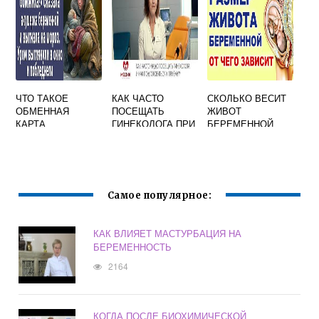
PULMONO.RU
ЧТО ТАКОЕ
КАК ЧАСТО
СКОЛЬКО ВЕСИТ
ОБМЕННАЯ
ПОСЕЩАТЬ
ЖИВОТ
КАРТА
ГИНЕКОЛОГА ПРИ
БЕРЕМЕННОЙ
БЕРЕМЕННОЙ
БЕРЕМЕННОСТИ
ЖЕНЩИНЫ НА 9
МЕСЯЦЕ
Самое популярное:
КАК ВЛИЯЕТ МАСТУРБАЦИЯ НА
БЕРЕМЕННОСТЬ
2164
КОГДА ПОСЛЕ БИОХИМИЧЕСКОЙ