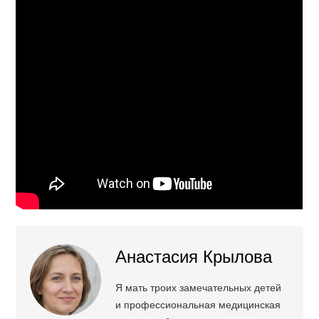
Анастасия Крылова
Я мать троих замечательных детей
и профессиональная медицинская