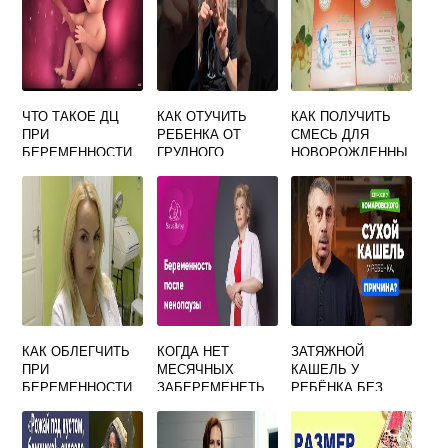
ЧТО ТАКОЕ ДЦ
КАК ОТУЧИТЬ
КАК ПОЛУЧИТЬ
ПРИ
РЕБЕНКА ОТ
СМЕСЬ ДЛЯ
БЕРЕМЕННОСТИ
ГРУДНОГО
НОВОРОЖДЕННЫ
РАСШИФРОВКА
ВСКАРМЛИВАНИЯ
Х БЕСПЛАТНО
НОЧЬЮ
КАК ОБЛЕГЧИТЬ
КОГДА НЕТ
ЗАТЯЖНОЙ
ПРИ
МЕСЯЧНЫХ
КАШЕЛЬ У
БЕРЕМЕННОСТИ
ЗАБЕРЕМЕНЕТЬ
РЕБЁНКА БЕЗ
ТОКСИКОЗ
МОЖНО
ТЕМПЕРАТУРЫ:
ПРИЧИНЫ,
ЛЕЧЕНИЕ