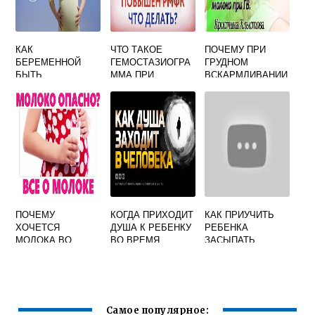
КАК
ЧТО ТАКОЕ
ПОЧЕМУ ПРИ
БЕРЕМЕННОЙ
ГЕМОСТАЗИОГРА
ГРУДНОМ
БЫТЬ
ММА ПРИ
ВСКАРМЛИВАНИИ
БЕРЕМЕННОСТИ
ТЕЧЕТ МОЛОКО
ПОЧЕМУ
КОГДА ПРИХОДИТ
КАК ПРИУЧИТЬ
ХОЧЕТСЯ
ДУША К РЕБЕНКУ
РЕБЕНКА
МОЛОКА ВО
ВО ВРЕМЯ
ЗАСЫПАТЬ
ВРЕМЯ
БЕРЕМЕННОСТИ
САМОСТОЯТЕЛЬН
БЕРЕМЕННОСТИ
О В 4 МЕСЯЦА НА
ГРУДНОМ
ВСКАРМЛИВАНИИ
Самое популярное: