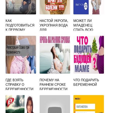
КАК
НАСТОЙ УКРОПА,
МОЖЕТ ЛИ
ПОДГОТОВИТЬСЯ
УКРОПНАЯ ВОДА
МЛАДЕНЕЦ
К ПЕРВОМУ
ДЛЯ
СПАТЬ ВСЮ
СКРИНИНГУ ПРИ
НОВОРОЖДЕННЫ
НОЧЬ?
БЕРЕМЕННОСТИ
Х ОТ КОЛИКОВ
ПРОТИВОРЕЧИВ
12 НЕДЕЛЬ
ОТЗЫВЫ, ЦЕНА
ЫЕ СОВЕТЫ
КОНСУЛЬТАНТОВ
ПО СНУ И
ГРУДНОМУ
ВСКАРМЛИВАНИ
Ю
ГДЕ ВЗЯТЬ
ПОЧЕМУ НА
ЧТО ПОДАРИТЬ
СПРАВКУ О
РАННЕМ СРОКЕ
БЕРЕМЕННОЙ
БЕРЕМЕННОСТИ
БЕРЕМЕННОСТИ
ДЛЯ ЗАГСА
КРОВИТ