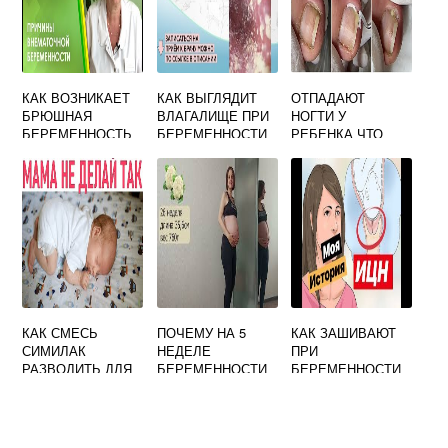
КАК ВОЗНИКАЕТ
КАК ВЫГЛЯДИТ
ОТПАДАЮТ
БРЮШНАЯ
ВЛАГАЛИЩЕ ПРИ
НОГТИ У
БЕРЕМЕННОСТЬ
БЕРЕМЕННОСТИ
РЕБЕНКА ЧТО
ДЕЛАТЬ.
ПРОБЛЕМЫ НА
РУКАХ РЕБЕНКА:
СЛЕЗАЮТ НОГТИ
КАК СМЕСЬ
ПОЧЕМУ НА 5
КАК ЗАШИВАЮТ
СИМИЛАК
НЕДЕЛЕ
ПРИ
РАЗВОДИТЬ ДЛЯ
БЕРЕМЕННОСТИ
БЕРЕМЕННОСТИ
НОВОРОЖДЕННЫ
БОЛЬШОЙ ЖИВОТ
ШЕЙКУ МАТКИ
Х