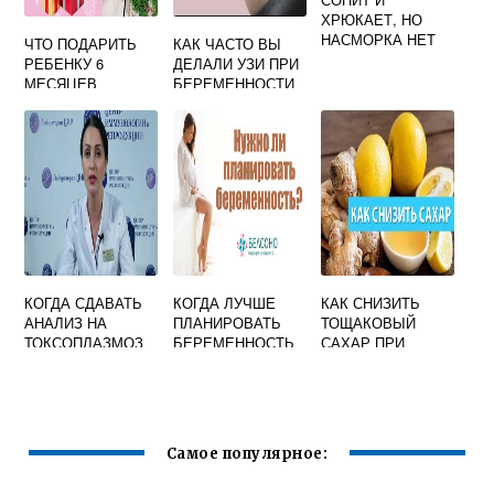
ХРЮКАЕТ, НО
НАСМОРКА НЕТ
ЧТО ПОДАРИТЬ
КАК ЧАСТО ВЫ
РЕБЕНКУ 6
ДЕЛАЛИ УЗИ ПРИ
МЕСЯЦЕВ
БЕРЕМЕННОСТИ
МАЛЬЧИКУ
ФОРУМ
КОГДА СДАВАТЬ
КОГДА ЛУЧШЕ
КАК СНИЗИТЬ
АНАЛИЗ НА
ПЛАНИРОВАТЬ
ТОЩАКОВЫЙ
ТОКСОПЛАЗМОЗ
БЕРЕМЕННОСТЬ
САХАР ПРИ
ПРИ
БЕРЕМЕННОСТИ
БЕРЕМЕННОСТИ
ФОРУМ
Самое популярное: