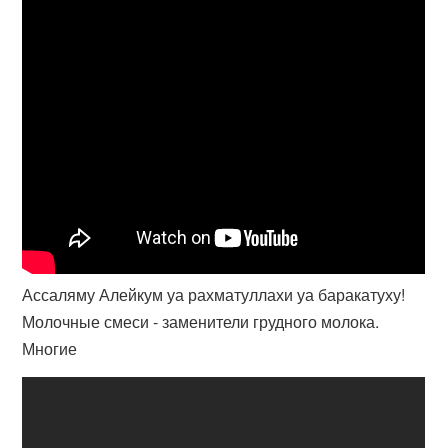
Ассаляму Алейкум уа рахматуллахи уа баракатуху!
Молочные смеси - заменители грудного молока.
Многие