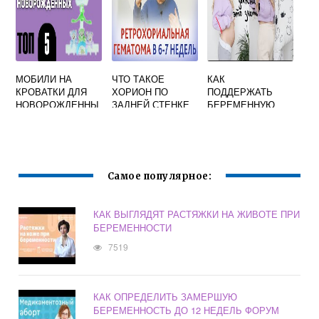
МОБИЛИ НА
ЧТО ТАКОЕ
КАК
КРОВАТКИ ДЛЯ
ХОРИОН ПО
ПОДДЕРЖАТЬ
НОВОРОЖДЕННЫ
ЗАДНЕЙ СТЕНКЕ
БЕРЕМЕННУЮ
Х КОГДА ВЕШАТЬ
НА УЗИ ПРИ
ПОДРУГУ
ИГРУШКУ,
БЕРЕМЕННОСТИ
СЛОВАМИ
РЕЙТИНГ ЛУЧШИХ
Самое популярное:
КАК ВЫГЛЯДЯТ РАСТЯЖКИ НА ЖИВОТЕ ПРИ
БЕРЕМЕННОСТИ
7519
КАК ОПРЕДЕЛИТЬ ЗАМЕРШУЮ
БЕРЕМЕННОСТЬ ДО 12 НЕДЕЛЬ ФОРУМ