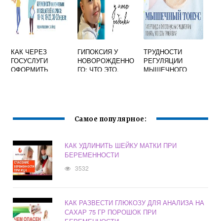
КАК ЧЕРЕЗ
ГИПОКСИЯ У
ТРУДНОСТИ
ГОСУСЛУГИ
НОВОРОЖДЕННО
РЕГУЛЯЦИИ
ОФОРМИТЬ
ГО: ЧТО ЭТО,
МЫШЕЧНОГО
ПОСОБИЕ ПО
СИМПТОМЫ,
ТОНУСА У ДЕТЕЙ
БЕРЕМЕННОСТИ
ЛЕЧЕНИЕ
ВЛИЯЮТ НА
РЕБЕНКА
УСПЕШНОСТЬ
ОБУЧЕНИЯ. КАК С
ЭТИМ
Самое популярное:
СПРАВИТЬСЯ?
КАК УДЛИНИТЬ ШЕЙКУ МАТКИ ПРИ
БЕРЕМЕННОСТИ
3532
КАК РАЗВЕСТИ ГЛЮКОЗУ ДЛЯ АНАЛИЗА НА
САХАР 75 ГР ПОРОШОК ПРИ