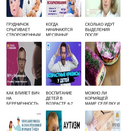
ГРУДНИЧОК
КОГДА
СКОЛЬКО ИДУТ
СРЫГИВАЕТ
НАЧИНАЮТСЯ
ВЫДЕЛЕНИЯ
СТВОРОЖЕННЫМ
МЕСЯЧНЫЕ
ПОСЛЕ
МОЛОКОМ
ПОСЛЕ
ВАКУУМНОЙ
ПОЧЕМУ –
КЕСАРЕВА ПРИ
АСПИРАЦИИ ПРИ
ЗДОРОВ ЛИ
ГРУДНОМ
ЗАМЕРШЕЙ
МАЛЫШ?
ВСКАРМЛИВАНИИ
БЕРЕМЕННОСТИ
КАК ВЛИЯЕТ ВИЧ
ВОСПИТАНИЕ
МОЖНО ЛИ
НА
ДЕТЕЙ В
КОРМЯЩЕЙ
БЕРЕМЕННОСТЬ
ВОЗРАСТЕ 6-7
МАМЕ СЕЛЕДКУ И
ЛЕТ. КРИЗИС
САЛАТ СЕЛЬДЬ
ВОЗРАСТА,
ПОД ШУБОЙ?
ОСОБЕННОСТИ.
СОВЕТЫ
РОДИТЕЛЯМ.