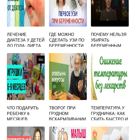
ЛЕЧЕНИЕ
ГДЕ МОЖНО
ПОЧЕМУ НЕЛЬЗЯ
ДИАТЕЗА У ДЕТЕЙ
СДЕЛАТЬ УЗИ ПО
УБИРАТЬ
ДО ГОДА: ДИЕТА
БЕРЕМЕННОСТИ
БЕРЕМЕННЫМ
МЕДИКАМЕНТОЗН
КОШАЧИЙ ЛОТОК
ЫЕ И НАРОДНЫЕ
СРЕДСТВА
ЧТО ПОДАРИТЬ
ТВОРОГ ПРИ
ТЕМПЕРАТУРА У
РЕБЕНКУ 6
ГРУДНОМ
ГРУДНИЧКА: КАК
МЕСЯЦЕВ
ВСКАРМЛИВАНИИ
СБИТЬ БЫСТРО И
МАЛЬЧИКУ
: МОЖНО ЛИ
ЭФФЕКТИВНО
ЕСТЬ МАМЕ?
ТЕМПЕРАТУРУ У
МЛАДЕНЦА