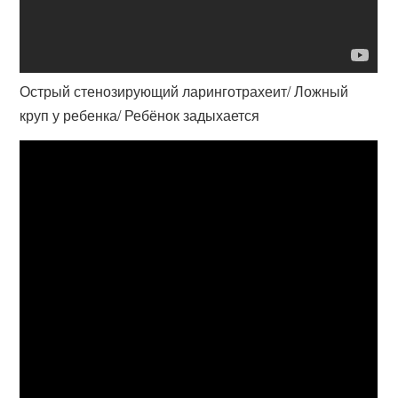
Острый стенозирующий ларинготрахеит/ Ложный
круп у ребенка/ Ребёнок задыхается