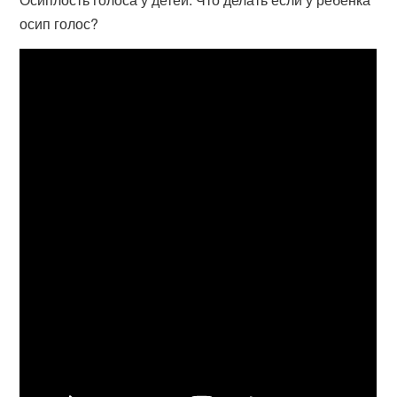
осип голос?