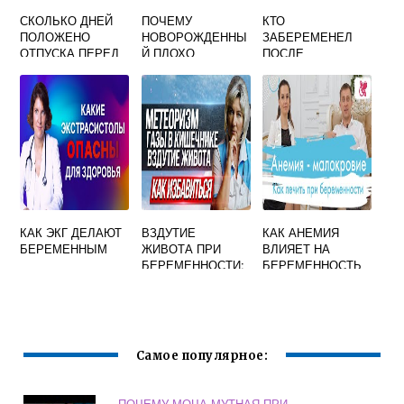
СКОЛЬКО ДНЕЙ
ПОЧЕМУ
КТО
ПОЛОЖЕНО
НОВОРОЖДЕННЫ
ЗАБЕРЕМЕНЕЛ
ОТПУСКА ПЕРЕД
Й ПЛОХО
ПОСЛЕ
ДЕКРЕТОМ
НАБИРАЕТ ВЕС
ОВУЛЯЦИИ
БЕРЕМЕННОЙ
НА
ФОРУМ
ИСКУССТВЕННОМ
ВСКАРМЛИВАНИИ
КАК ЭКГ ДЕЛАЮТ
ВЗДУТИЕ
КАК АНЕМИЯ
БЕРЕМЕННЫМ
ЖИВОТА ПРИ
ВЛИЯЕТ НА
БЕРЕМЕННОСТИ:
БЕРЕМЕННОСТЬ
КАК БОРОТЬСЯ С
ПРОБЛЕМОЙ
Самое популярное:
ПОЧЕМУ МОЧА МУТНАЯ ПРИ