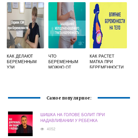
ДЛЯ ВЕДЕНИЯ
БЕРЕМЕННОСТИ
МАКСИМАЛЬНО
БЕРЕМЕННОСТИ
КРИТИЧЕСКИМ
ПО
ВОЗНИКНОВЕНИ
Ю ВРОЖДЕННОЙ
ПАТОЛОГИИ
КАК ДЕЛАЮТ
ЧТО
КАК РАСТЕТ
БЕРЕМЕННЫМ
БЕРЕМЕННЫМ
МАТКА ПРИ
УЗИ
МОЖНО ОТ
БЕРЕМЕННОСТИ
ЖЕЛУДКА
Самое популярное:
ШИШКА НА ГОЛОВЕ БОЛИТ ПРИ
НАДАВЛИВАНИИ У РЕБЕНКА
4052