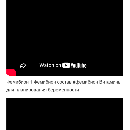
Фемибион 1 Фемибион состав #фемибион Витамины
для планирования беременности