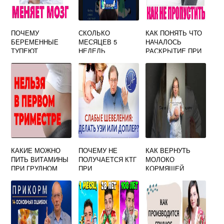
ПОЧЕМУ
СКОЛЬКО
КАК ПОНЯТЬ ЧТО
БЕРЕМЕННЫЕ
МЕСЯЦЕВ 5
НАЧАЛОСЬ
ТУПЕЮТ
НЕДЕЛЬ
РАСКРЫТИЕ ПРИ
БЕРЕМЕННОСТИ
БЕРЕМЕННОСТИ
КАКИЕ МОЖНО
ПОЧЕМУ НЕ
КАК ВЕРНУТЬ
ПИТЬ ВИТАМИНЫ
ПОЛУЧАЕТСЯ КТГ
МОЛОКО
ПРИ ГРУДНОМ
ПРИ
КОРМЯЩЕЙ
ВСКАРМЛИВАНИИ
БЕРЕМЕННОСТИ
МАМЕ ПОСЛЕ
ПЕРЕРЫВА