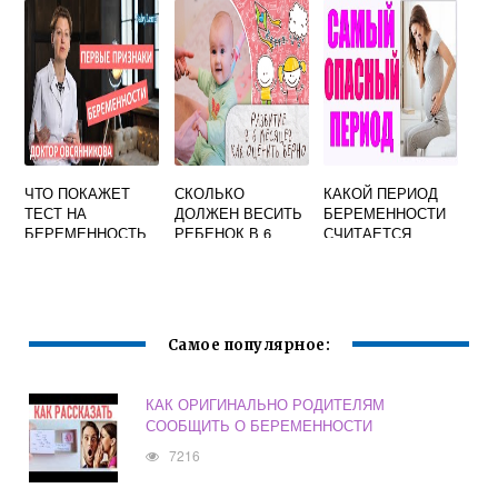
ЧТО ПОКАЖЕТ
СКОЛЬКО
КАКОЙ ПЕРИОД
ТЕСТ НА
ДОЛЖЕН ВЕСИТЬ
БЕРЕМЕННОСТИ
БЕРЕМЕННОСТЬ
РЕБЕНОК В 6
СЧИТАЕТСЯ
ПРИ ГРУДНОМ
МЕСЯЦЕВ
МАКСИМАЛЬНО
ВСКАРМЛИВАНИИ
МАЛЬЧИК ПРИ
КРИТИЧЕСКИМ
ГРУДНОМ
ПО
ВСКАРМЛИВАНИИ
ВОЗНИКНОВЕНИ
Ю ВРОЖДЕННОЙ
Самое популярное:
ПАТОЛОГИИ
КАК ОРИГИНАЛЬНО РОДИТЕЛЯМ
СООБЩИТЬ О БЕРЕМЕННОСТИ
7216