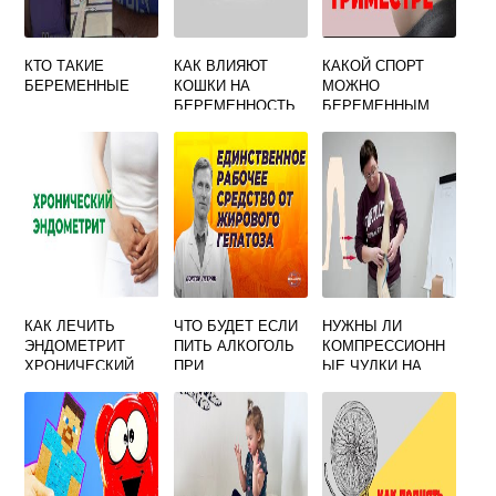
КТО ТАКИЕ
КАК ВЛИЯЮТ
КАКОЙ СПОРТ
БЕРЕМЕННЫЕ
КОШКИ НА
МОЖНО
БЕРЕМЕННОСТЬ
БЕРЕМЕННЫМ
КАК ЛЕЧИТЬ
ЧТО БУДЕТ ЕСЛИ
НУЖНЫ ЛИ
ЭНДОМЕТРИТ
ПИТЬ АЛКОГОЛЬ
КОМПРЕССИОНН
ХРОНИЧЕСКИЙ
ПРИ
ЫЕ ЧУЛКИ НА
ЧТОБ
БЕРЕМЕННОСТИ
РОДЫ, КАК
ЗАБЕРЕМЕНЕТЬ
ВЫБРАТЬ
РАЗМЕР, КАК
ОДЕТЬ И КОГДА
СНИМАТЬ?