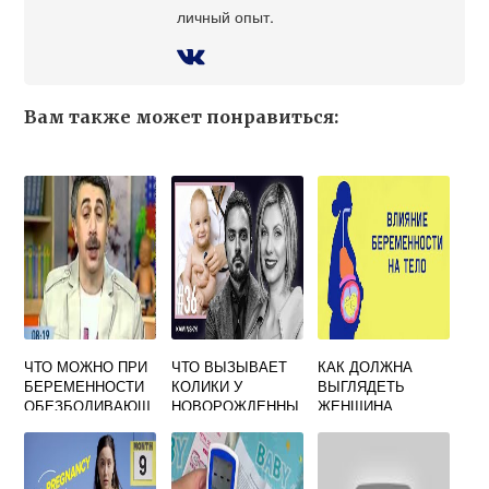
личный опыт.
Вам также может понравиться:
ЧТО МОЖНО ПРИ
ЧТО ВЫЗЫВАЕТ
КАК ДОЛЖНА
БЕРЕМЕННОСТИ
КОЛИКИ У
ВЫГЛЯДЕТЬ
ОБЕЗБОЛИВАЮЩ
НОВОРОЖДЕННЫ
ЖЕНЩИНА
ЕЕ
Х ПРИ ГРУДНОМ
БЕРЕМЕННАЯ
ВСКАРМЛИВАНИИ
В ПИТАНИИ
МАМЫ