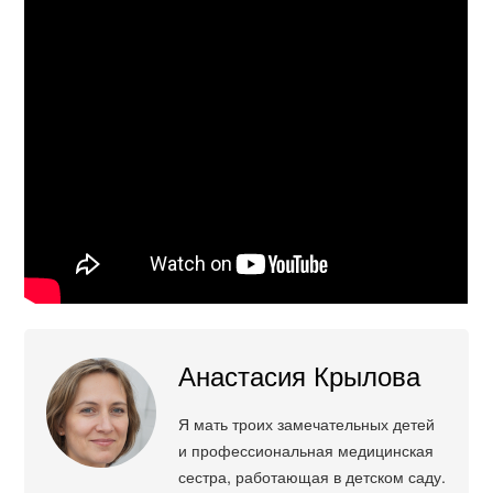
Анастасия Крылова
Я мать троих замечательных детей
и профессиональная медицинская
сестра, работающая в детском саду.