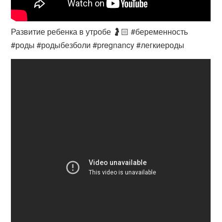
Развитие ребенка в утробе 🤰🏻 #беременность
#роды #родыбезболи #pregnancy #легкиероды