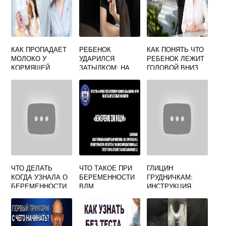
КАК ПРОПАДАЕТ
РЕБЕНОК
КАК ПОНЯТЬ ЧТО
МОЛОКО У
УДАРИЛСЯ
РЕБЕНОК ЛЕЖИТ
КОРМЯЩЕЙ
ЗАТЫЛКОМ: НА
ГОЛОВОЙ ВНИЗ
МАМЫ
ЧТО ОБРАТИТЬ
ПРИ
ВНИМАНИЕ?
БЕРЕМЕННОСТИ
ЧТО ДЕЛАТЬ
ЧТО ТАКОЕ ПРИ
ГЛИЦИН
КОГДА УЗНАЛА О
БЕРЕМЕННОСТИ
ГРУДНИЧКАМ:
БЕРЕМЕННОСТИ
ВДМ
ИНСТРУКЦИЯ,
НА РАННИХ
МНЕНИЕ
СРОКАХ
ПЕДИАТРОВ,
ОТЗЫВЫ