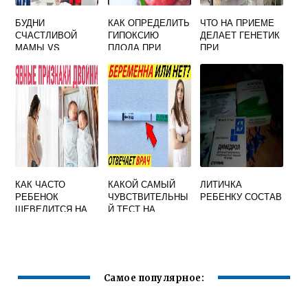
БУДНИ
КАК ОПРЕДЕЛИТЬ
ЧТО НА ПРИЕМЕ
СЧАСТЛИВОЙ
ГИПОКСИЮ
ДЕЛАЕТ ГЕНЕТИК
МАМЫ VS
ПЛОДА ПРИ
ПРИ
НЕСЧАСТНОЙ
БЕРЕМЕННОСТИ
БЕРЕМЕННОСТИ
ЖЕНЩИНЫ. ИЛИ
В ТРЕТЬЕМ
КАК НЕ
ТРИМЕСТРЕ
ПОТЕРЯТЬ СЕБЯ
В ДЕКРЕТЕ ~ Я
HAPPY МАМА
КАК ЧАСТО
КАКОЙ САМЫЙ
ЛИТИЧКА
РЕБЕНОК
ЧУВСТВИТЕЛЬНЫ
РЕБЕНКУ СОСТАВ
ШЕВЕЛИТСЯ НА
Й ТЕСТ НА
20 НЕДЕЛЕ
БЕРЕМЕННОСТЬ
БЕРЕМЕННОСТИ
ДО ЗАДЕРЖКИ
ФОРУМ
Самое популярное: