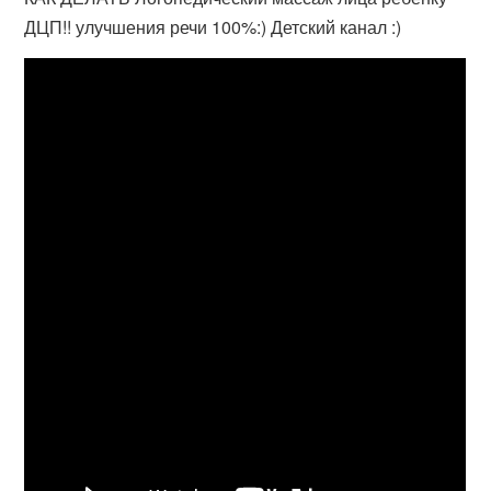
ДЦП!! улучшения речи 100%:) Детский канал :)