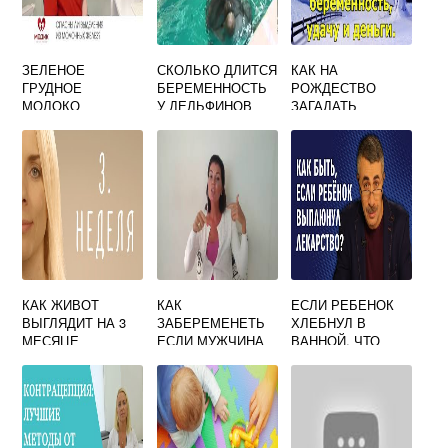
ЗЕЛЕНОЕ
СКОЛЬКО ДЛИТСЯ
КАК НА
ГРУДНОЕ
БЕРЕМЕННОСТЬ
РОЖДЕСТВО
МОЛОКО
У ДЕЛЬФИНОВ
ЗАГАДАТЬ
ПРИЧИНЫ
БЕРЕМЕННОСТЬ
КАК ЖИВОТ
КАК
ЕСЛИ РЕБЕНОК
ВЫГЛЯДИТ НА 3
ЗАБЕРЕМЕНЕТЬ
ХЛЕБНУЛ В
МЕСЯЦЕ
ЕСЛИ МУЖЧИНА
ВАННОЙ. ЧТО
БЕРЕМЕННОСТИ
НЕ ХОЧЕТ
ДЕЛАТЬ?