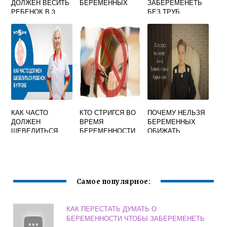
ДОЛЖЕН ВЕСИТЬ
БЕРЕМЕННЫХ
ЗАБЕРЕМЕНЕТЬ
РЕБЕНОК В 3
БЕЗ ТРУБ
МЕСЯЦА НА
ГРУДНОМ
ВСКАРМЛИВАНИИ
МАЛЬЧИК И РОСТ
КАЛЬКУЛЯТОР
ТАБЛИЦА
КАК ЧАСТО
КТО СТРИГСЯ ВО
ПОЧЕМУ НЕЛЬЗЯ
ДОЛЖЕН
ВРЕМЯ
БЕРЕМЕННЫХ
ШЕВЕЛИТЬСЯ
БЕРЕМЕННОСТИ
ОБИЖАТЬ
РЕБЕНОК НА 21
ФОРУМ
НЕДЕЛЕ
БЕРЕМЕННОСТИ
Самое популярное:
КАК ПЕРЕСТАТЬ ДУМАТЬ О
БЕРЕМЕННОСТИ ЧТОБЫ ЗАБЕРЕМЕНЕТЬ