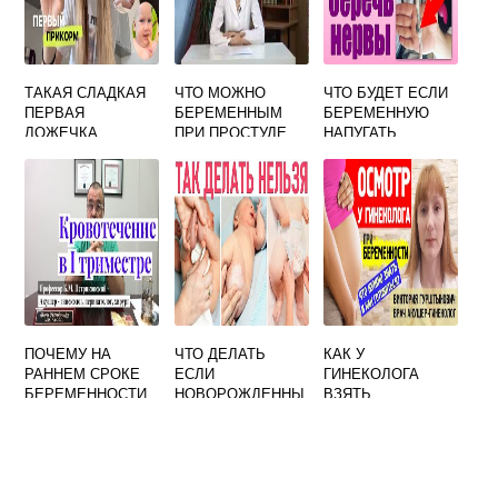
ТАКАЯ СЛАДКАЯ
ЧТО МОЖНО
ЧТО БУДЕТ ЕСЛИ
ПЕРВАЯ
БЕРЕМЕННЫМ
БЕРЕМЕННУЮ
ЛОЖЕЧКА
ПРИ ПРОСТУДЕ
НАПУГАТЬ
ПРИКОРМА!
ПИТЬ
СЛАДКИЕ
ЛОЖЕЧКИ МЕНЮ
ДЛЯ ПЕРВОГО
ПРИКОРМА
ПОЧЕМУ НА
ЧТО ДЕЛАТЬ
КАК У
РАННЕМ СРОКЕ
ЕСЛИ
ГИНЕКОЛОГА
БЕРЕМЕННОСТИ
НОВОРОЖДЕННЫ
ВЗЯТЬ
КРОВИТ
Й НЕ НАЕДАЕТСЯ
БОЛЬНИЧНЫЙ
СМЕСЬЮ
ПРИ
БЕРЕМЕННОСТИ