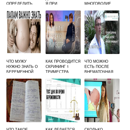
ОПРЕДЕЛИТЬ
Я ПРИ
МНОГОВОДИЕ
БЕРЕМЕННОСТЬ
БЕРЕМЕННОСТИ
КОЗЫ
НА УЗИ
ЧТО МУЖУ
КАК ПРОВОДИТСЯ
ЧТО МОЖНО
НУЖНО ЗНАТЬ О
СКРИНИНГ 1
ЕСТЬ ПОСЛЕ
БЕРЕМЕННОЙ
ТРИМЕСТРА
ВНЕМАТОЧНАЯ
ЖЕНЕ
БЕРЕМЕННОСТИ
БЕРЕМЕННОСТЬ
ВНУТРИ ИЛИ
ОПЕРАЦИИ
СНАРУЖИ
ЧТО ТАКОЕ
КАК ДЕЛАЕТСЯ
СКОЛЬКО