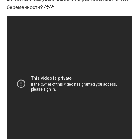
беременности? 🤔😮