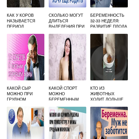
КАК У КОРОВ
СКОЛЬКО МОГУТ
БЕРЕМЕННОСТЬ
НАЗЫВАЕТСЯ
ДЛИТЬСЯ
32-33 НЕДЕЛЯ:
ПЕРИОД
ВЫДЕЛЕНИЯ ПРИ
РАЗВИТИЕ ПЛОДА
ПОСЛЕДНИХ 2
БЕРЕМЕННОСТИ
МЕСЯЦЕВ
НА РАННИХ
БЕРЕМЕННОСТИ
СРОКАХ
КОРИЧНЕВЫЕ
КАКОЙ СЫР
КАКОЙ СПОРТ
КТО ИЗ
МОЖНО ПРИ
МОЖНО
ЖИВОТНЫХ
ГРУДНОМ
БЕРЕМЕННЫМ
ХОДИТ ДОЛЬШЕ
ВСКАРМЛИВАНИИ
ВСЕХ
В ПЕРВЫЙ
БЕРЕМЕННЫМ
МЕСЯЦ