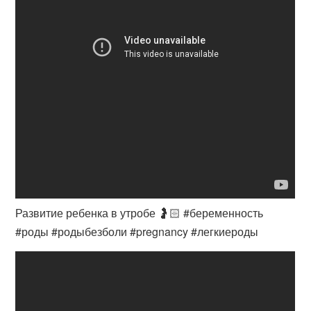
Развитие ребенка в утробе 🤰🏻 #беременность
#роды #родыбезболи #pregnancy #легкиероды